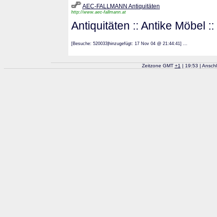
AEC-FALLMANN Antiquitäten
http://www.aec-fallmann.at
Antiquitäten :: Antike Möbel 
[Besuche: 520033|hinzugefügt: 17 Nov 04 @ 21:44:41] ...
Zeitzone GMT
+
1
| 19:53 | Ansch