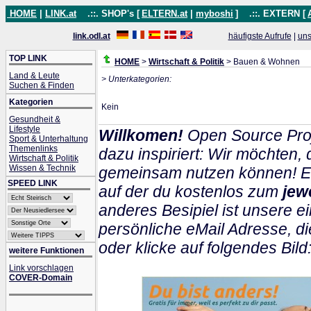
HOME
|
LINK.at
.::. SHOP's [
ELTERN.at
|
myboshi
]
.::. EXTERN [
link.odl.at
häufigste Aufrufe
|
uns
TOP LINK
HOME
>
Wirtschaft & Politik
> Bauen & Wohnen
Land & Leute
> Unterkategorien:
Suchen & Finden
Kategorien
Kein
Gesundheit &
Lifestyle
Willkomen!
Open Source Proj
Sport & Unterhaltung
Themenlinks
dazu inspiriert: Wir möchten
Wirtschaft & Politik
Wissen & Technik
gemeinsam nutzen können! Ein
SPEED LINK
auf der du kostenlos zum
jew
anderes Besipiel ist unsere ei
persönliche eMail Adresse, di
oder klicke auf folgendes Bild
weitere Funktionen
Link vorschlagen
COVER-Domain