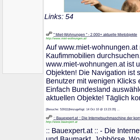
Links: 54
" Miet-Wohnungen " - 2.000+ aktuelle Mietobjekte
http://www.miet-wohnungen.at/
Auf www.miet-wohnungen.at m
Kaufimmobilien durchsuchen.
www.miet-wohnungen.at ist un
Objekten! Die Navigation ist 
Benutzer mit wenigen Klicks 
Einfach Bundesland auswähle
aktuellen Objekte! Täglich 
[Besuche: 529111|hinzugefügt: 14 Oct 10 @ 13:23:35] ...
:: Bauexpert.at :: Die Internetsuchmaschine der ko
http://www.bauexpert.at
:: Bauexpert.at :: - Die Int
und Baumarkt, Jobbörse, Wo