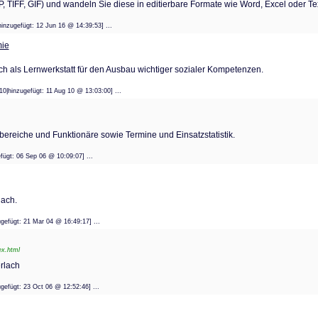
, TIFF, GIF) und wandeln Sie diese in editierbare Formate wie Word, Excel oder Te
|hinzugefügt: 12 Jun 16 @ 14:39:53] ...
mie
ch als Lernwerkstatt für den Ausbau wichtiger sozialer Kompetenzen.
810|hinzugefügt: 11 Aug 10 @ 13:03:00] ...
tzbereiche und Funktionäre sowie Termine und Einsatzstatistik.
ugefügt: 06 Sep 06 @ 10:09:07] ...
ach.
nzugefügt: 21 Mar 04 @ 16:49:17] ...
ex.html
rlach
nzugefügt: 23 Oct 06 @ 12:52:46] ...