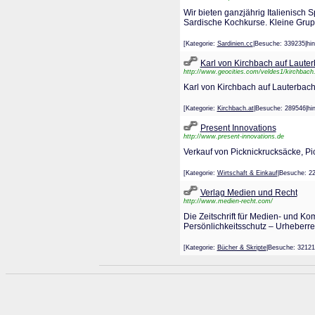
Wir bieten ganzjährig Italienisch 
Sardische Kochkurse. Kleine Grup
[Kategorie:
Sardinien.cc
|Besuche: 339235|h
Karl von Kirchbach auf Laute
http://www.geocities.com/veldes1/kirchbach
Karl von Kirchbach auf Lauterbach
[Kategorie:
Kirchbach.at
|Besuche: 289546|
Present Innovations
http://www.present-innovations.de
Verkauf von Picknickrucksäcke, Pi
[Kategorie:
Wirtschaft & Einkauf
|Besuche: 
Verlag Medien und Recht
http://www.medien-recht.com/
Die Zeitschrift für Medien- und K
Persönlichkeitsschutz – Urheberr
[Kategorie:
Bücher & Skripte
|Besuche: 3212