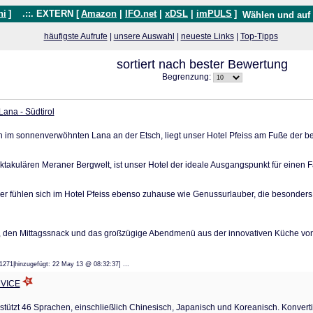
hi
]
.::. EXTERN [
Amazon
|
IFO.net
|
xDSL
|
imPULS
]
Wählen und auf
häufigste Aufrufe
|
unsere Auswahl
|
neueste Links
|
Top-Tipps
sortiert nach bester Bewertung
Begrenzung:
Lana - Südtirol
n im sonnenverwöhnten Lana an der Etsch, liegt unser Hotel Pfeiss am Fuße der 
takulären Meraner Bergwelt, ist unser Hotel der ideale Ausgangspunkt für einen 
er fühlen sich im Hotel Pfeiss ebenso zuhause wie Genussurlauber, die besonders
ck, den Mittagssnack und das großzügige Abendmenü aus der innovativen Küche v
71271|hinzugefügt: 22 May 13 @ 08:32:37] ...
RVICE
tützt 46 Sprachen, einschließlich Chinesisch, Japanisch und Koreanisch. Konvert