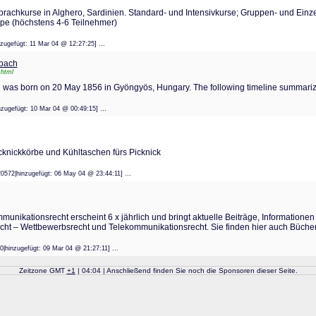
Sprachkurse in Alghero, Sardinien. Standard- und Intensivkurse; Gruppen- und Einz
pe (höchstens 4-6 Teilnehmer)
inzugefügt: 11 Mar 04 @ 12:27:25] ...
rbach
.html
 was born on 20 May 1856 in Gyöngyös, Hungary. The following timeline summariz
hinzugefügt: 10 Mar 04 @ 00:49:15] ...
cknickkörbe und Kühltaschen fürs Picknick
220572|hinzugefügt: 06 May 04 @ 23:44:11] ...
ommunikationsrecht erscheint 6 x jährlich und bringt aktuelle Beiträge, Informati
echt – Wettbewerbsrecht und Telekommunikationsrecht. Sie finden hier auch Büche
10|hinzugefügt: 09 Mar 04 @ 21:27:11] ...
Zeitzone GMT
+
1
| 04:04 | Anschließend finden Sie noch die Sponsoren dieser Seite.