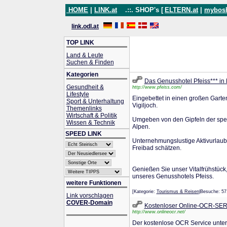
HOME
|
LINK.at
.::. SHOP's [
ELTERN.at
|
mybos
link.odl.at
TOP LINK
Land & Leute
Suchen & Finden
Kategorien
Das Genusshotel Pfeiss*** in 
Gesundheit &
http://www.pfeiss.com/
Lifestyle
Eingebettet in einen großen Garte
Sport & Unterhaltung
Vigiljoch.
Themenlinks
Wirtschaft & Politik
Umgeben von den Gipfeln der spek
Wissen & Technik
Alpen.
SPEED LINK
Unternehmungslustige Aktivurlaub
Freibad schätzen.
Genießen Sie unser Vitalfrühstü
unseres Genusshotels Pfeiss.
weitere Funktionen
[Kategorie:
Tourismus & Reisen
|Besuche: 5
Link vorschlagen
COVER-Domain
Kostenloser Online-OCR-SE
http://www.onlineocr.net/
Der kostenlose OCR Service unters