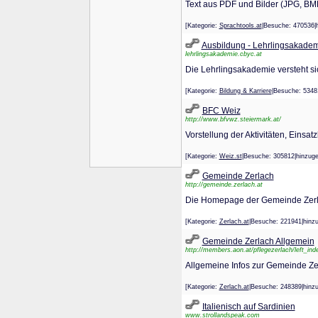
Text aus PDF und Bilder (JPG, BMP
[Kategorie:
Sprachtools.at
|Besuche: 470536
Ausbildung - Lehrlingsakade
lehrlingsakademie.cbyc.at
Die Lehrlingsakademie versteht si
[Kategorie:
Bildung & Karriere
|Besuche: 534
BFC Weiz
http://www.bfvwz.steiermark.at/
Vorstellung der Aktivitäten, Einsa
[Kategorie:
Weiz.st
|Besuche: 305812|hinz
Gemeinde Zerlach
http://gemeinde.zerlach.at
Die Homepage der Gemeinde Zerl
[Kategorie:
Zerlach.at
|Besuche: 221941|hi
Gemeinde Zerlach Allgemein
http://members.aon.at/pflegezerlach/left_ind
Allgemeine Infos zur Gemeinde Ze
[Kategorie:
Zerlach.at
|Besuche: 248389|hi
Italienisch auf Sardinien
www.strollandspeak.com