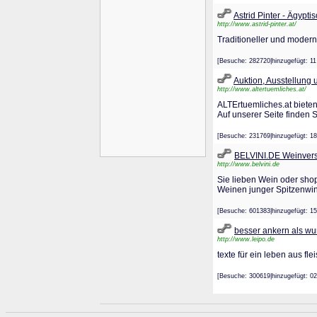
Astrid Pinter - Ägypt
http://www.astrid-pinter.at/
Traditioneller und modern
[Besuche: 282720|hinzugefügt:
Auktion, Ausstellung 
http://www.altertuemliches.at/
ALTErtuemliches.at bieten
Auf unserer Seite finden 
[Besuche: 231769|hinzugefügt
BELVINI.DE Weinver
http://www.belvini.de
Sie lieben Wein oder shop
Weinen junger Spitzenwin
[Besuche: 601383|hinzugefügt
besser ankern als wu
http://www.leipo.de
texte für ein leben aus fle
[Besuche: 300619|hinzugefügt