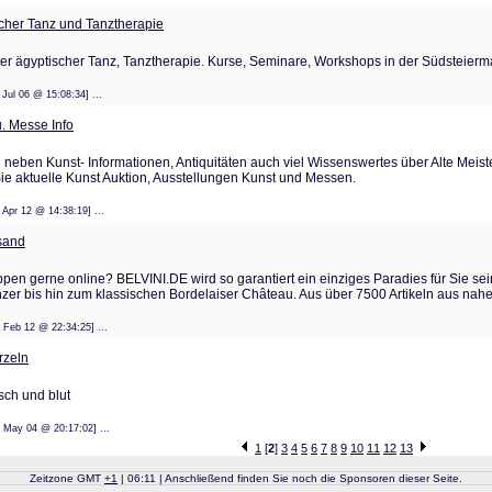
ischer Tanz und Tanztherapie
er ägyptischer Tanz, Tanztherapie. Kurse, Seminare, Workshops in der Südsteierma
 11 Jul 06 @ 15:08:34] ...
u. Messe Info
 neben Kunst- Informationen, Antiquitäten auch viel Wissenswertes über Alte Meiste
Sie aktuelle Kunst Auktion, Ausstellungen Kunst und Messen.
: 18 Apr 12 @ 14:38:19] ...
sand
pen gerne online? BELVINI.DE wird so garantiert ein einziges Paradies für Sie sei
zer bis hin zum klassischen Bordelaiser Château. Aus über 7500 Artikeln aus nahe
: 15 Feb 12 @ 22:34:25] ...
rzeln
isch und blut
: 02 May 04 @ 20:17:02] ...
1
[
2
]
3
4
5
6
7
8
9
10
11
12
13
Zeitzone GMT
+
1
| 06:11 | Anschließend finden Sie noch die Sponsoren dieser Seite.