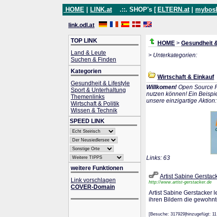
HOME
|
LINK.at
.::. SHOP's [
ELTERN.at
|
mybos
link.odl.at
TOP LINK
HOME
>
Gesundheit &
Land & Leute
> Unterkategorien:
Suchen & Finden
Kategorien
Wirtschaft & Einkauf
Gesundheit & Lifestyle
Willkomen!
Open Source P
Sport & Unterhaltung
nutzen können! Ein Beispie
Themenlinks
unsere einzigartige Aktion
Wirtschaft & Politik
Wissen & Technik
SPEED LINK
Links: 63
weitere Funktionen
Artist Sabine Gerstac
Link vorschlagen
http://www.artist-gerstacker.de
COVER-Domain
Artist Sabine Gerstacker l
ihren Bildern die gewohn
[Besuche: 317929|hinzugefügt: