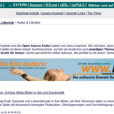
hi
]
.::. EXTERN [
Amazon
|
IFO.net
|
xDSL
|
imPULS
]
Wählen und auf
häufigste Aufrufe
|
unsere Auswahl
|
neueste Links
|
Top-Tipps
 Lifestyle
> Kultur & Lifestyle
rojekte und die
Open Source Kultur
haben uns dazu inspiriert: Wir möchten, da
l dafür ist diese lokale Suchmaschine, auf der du kostenlos zum
jeweiligen Thema
:
Gratis für immer:
Deine persönliche eMail Adresse, die perfekt zu dir passt. Sieh
ker, Schöne Wilde Bilder in Oel und Druckgrafik
egt Kraft, Dynamik und Lebensfreude in ihre Bilder, um Ihre Sensoren dafür zu erreic
te Statik mit dynamisch bewegter Fluktuation, Überlagerungen und Durchdringung
 11 Jul 06 @ 09:08:55] ...